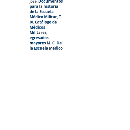
José.
Documentos
para la historia
de la Escuela
Médico Militar, T.
IV. Catálogo de
Médicos
Militares,
egresados
mayores M. C. De
la Escuela Médico
Militar en el siglo
XX,
México.
Pizá Bueno,
José.
Documentos
para la historia
de la Escuela
Médico Militar, T.
II Donato Moreno
Muro, biografía
,
México, 1999.
Pizá
Bueno,José.
Docu
mentos para la
historia de la
Escuela Médico