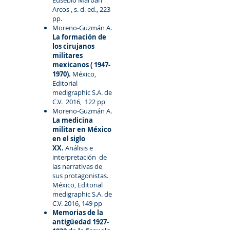
Eusebio Marbán
Arcos , s. d. ed., 223
pp.
Moreno-Guzmán A.
La formación de
los cirujanos
militares
mexicanos (
1947-
1970)
.
México,
Editorial
medigraphic S.A. de
C.V. 2016, 122 pp
Moreno-Guzmán A.
La medicina
militar en México
en el siglo
XX.
Análisis e
interpretación de
las narrativas de
sus protagonistas.
México, Editorial
medigraphic S.A. de
C.V. 2016, 149 pp
Memorias de la
antigüedad
1927-